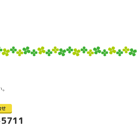
い。
合せ
-5711