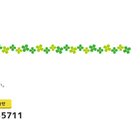
い。
合せ
-5711